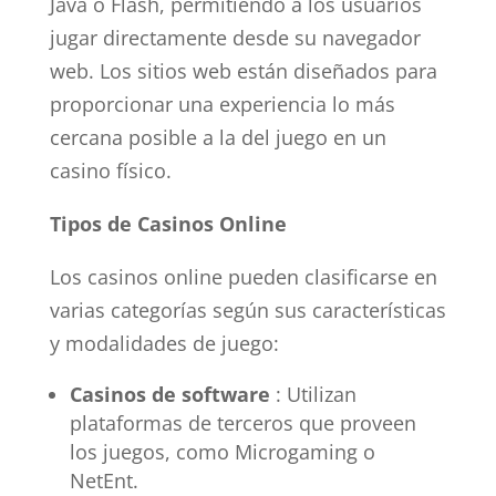
Java o Flash, permitiendo a los usuarios
jugar directamente desde su navegador
web. Los sitios web están diseñados para
proporcionar una experiencia lo más
cercana posible a la del juego en un
casino físico.
Tipos de Casinos Online
Los casinos online pueden clasificarse en
varias categorías según sus características
y modalidades de juego:
Casinos de software
: Utilizan
plataformas de terceros que proveen
los juegos, como Microgaming o
NetEnt.