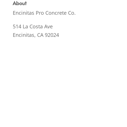
About
Encinitas Pro Concrete Co.
514 La Costa Ave
Encinitas, CA 92024