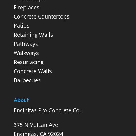
Fireplaces
Concrete Countertops
Patios
Retaining Walls
Pathways
Walkways
Resurfacing
Concrete Walls
Barbecues
About
Encinitas Pro Concrete Co.
375 N Vulcan Ave
Encinitas, CA 92024