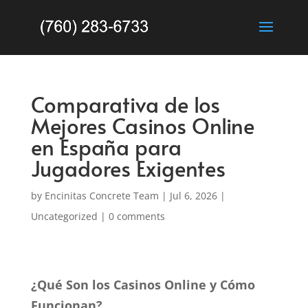
Comparativa de los
Mejores Casinos Online
en España para
Jugadores Exigentes
by
Encinitas Concrete Team
|
Jul 6, 2026
|
Uncategorized
|
0 comments
¿Qué Son los Casinos Online y Cómo
Funcionan?