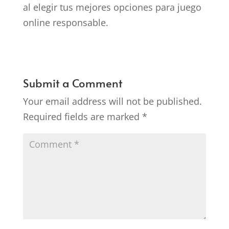
al elegir tus mejores opciones para juego
online responsable.
Submit a Comment
Your email address will not be published.
Required fields are marked
*