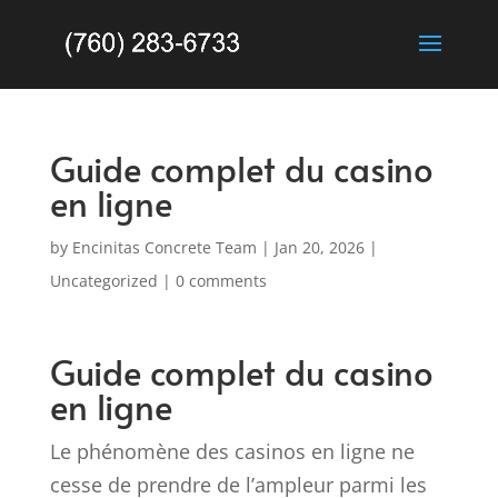
Guide complet du casino
en ligne
by
Encinitas Concrete Team
|
Jan 20, 2026
|
Uncategorized
|
0 comments
Guide complet du casino
en ligne
Le phénomène des casinos en ligne ne
cesse de prendre de l’ampleur parmi les