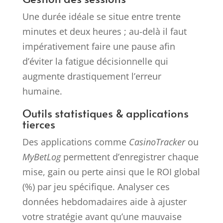
Une durée idéale se situe entre trente
minutes et deux heures ; au-delà il faut
impérativement faire une pause afin
d’éviter la fatigue décisionnelle qui
augmente drastiquement l’erreur
humaine.
Outils statistiques & applications
tierces
Des applications comme
CasinoTracker
ou
MyBetLog
permettent d’enregistrer chaque
mise, gain ou perte ainsi que le ROI global
(%) par jeu spécifique. Analyser ces
données hebdomadaires aide à ajuster
votre stratégie avant qu’une mauvaise