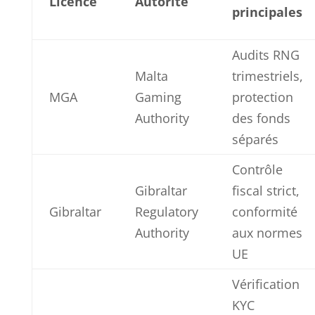
Licence
Autorité
principales
Audits RNG
Malta
trimestriels,
MGA
Gaming
protection
Authority
des fonds
séparés
Contrôle
Gibraltar
fiscal strict,
Gibraltar
Regulatory
conformité
Authority
aux normes
UE
Vérification
KYC