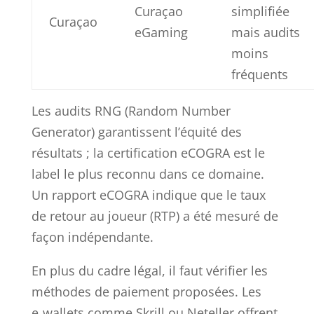
Curaçao
simplifiée
Curaçao
eGaming
mais audits
moins
fréquents
Les audits RNG (Random Number
Generator) garantissent l’équité des
résultats ; la certification eCOGRA est le
label le plus reconnu dans ce domaine.
Un rapport eCOGRA indique que le taux
de retour au joueur (RTP) a été mesuré de
façon indépendante.
En plus du cadre légal, il faut vérifier les
méthodes de paiement proposées. Les
e‑wallets comme Skrill ou Neteller offrent