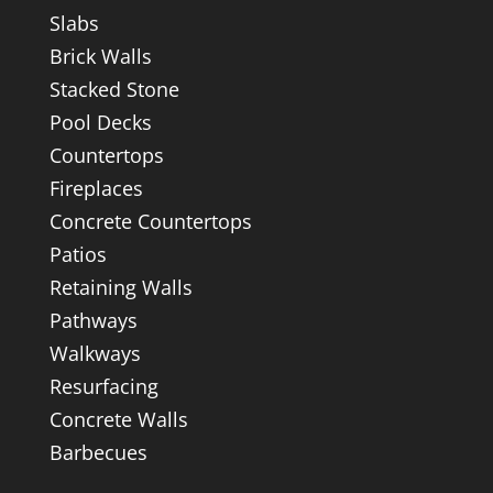
Slabs
Brick Walls
Stacked Stone
Pool Decks
Countertops
Fireplaces
Concrete Countertops
Patios
Retaining Walls
Pathways
Walkways
Resurfacing
Concrete Walls
Barbecues