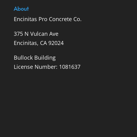
About
Encinitas Pro Concrete Co.
375 N Vulcan Ave
Encinitas, CA 92024
Bullock Building
License Number: 1081637