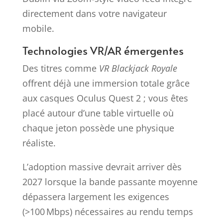
directement dans votre navigateur
mobile.
Technologies VR/AR émergentes
Des titres comme
VR Blackjack Royale
offrent déjà une immersion totale grâce
aux casques Oculus Quest 2 ; vous êtes
placé autour d’une table virtuelle où
chaque jeton possède une physique
réaliste.
L’adoption massive devrait arriver dès
2027 lorsque la bande passante moyenne
dépassera largement les exigences
(>100 Mbps) nécessaires au rendu temps