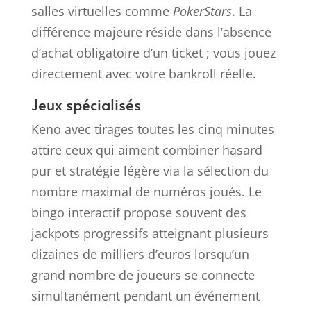
salles virtuelles comme
PokerStars
. La
différence majeure réside dans l’absence
d’achat obligatoire d’un ticket ; vous jouez
directement avec votre bankroll réelle.
Jeux spécialisés
Keno avec tirages toutes les cinq minutes
attire ceux qui aiment combiner hasard
pur et stratégie légère via la sélection du
nombre maximal de numéros joués. Le
bingo interactif propose souvent des
jackpots progressifs atteignant plusieurs
dizaines de milliers d’euros lorsqu’un
grand nombre de joueurs se connecte
simultanément pendant un événement