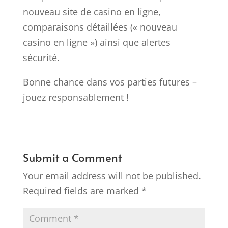
nouveau site de casino en ligne,
comparaisons détaillées (« nouveau
casino en ligne ») ainsi que alertes
sécurité.
Bonne chance dans vos parties futures –
jouez responsablement !
Submit a Comment
Your email address will not be published.
Required fields are marked
*