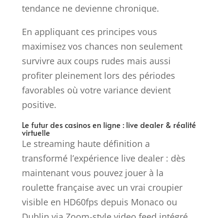
tendance ne devienne chronique.
En appliquant ces principes vous
maximisez vos chances non seulement
survivre aux coups rudes mais aussi
profiter pleinement lors des périodes
favorables où votre variance devient
positive.
Le futur des casinos en ligne : live dealer & réalité
virtuelle
Le streaming haute définition a
transformé l’expérience live dealer : dès
maintenant vous pouvez jouer à la
roulette française avec un vrai croupier
visible en HD60fps depuis Monaco ou
Dublin via Zoom‑style video feed intégré