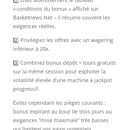
1️⃣ Lisez attentivement le tableau
« conditions du bonus » affiché sur
Basketnews.Net – il résume souvent les
exigences réelles.
2️⃣ Privilégiez les offres avec un wagering
inférieur à 20x.
3️⃣ Combinez bonus dépôt + tours gratuits
sur la même session pour exploiter la
volatilité élevée d’une machine à jackpot
progressif.
Évitez cependant les pièges courants :
bonus expirant au bout de trois jours ou
exigences “mise maximale” très basses
qui limitent vos gains potentiels.