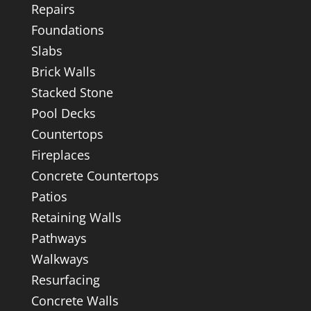
Repairs
Foundations
Slabs
Brick Walls
Stacked Stone
Pool Decks
Countertops
Fireplaces
Concrete Countertops
Patios
Retaining Walls
Pathways
Walkways
Resurfacing
Concrete Walls