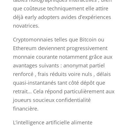
que coûteuse techniquement elle attire
déjà early adopters avides d’expériences
novatrices.
Cryptomonnaies telles que Bitcoin ou
Ethereum deviennent progressivement
monnaie courante notamment grâce aux
avantages suivants : anonymat partiel
renforcé , frais réduits voire nuls , délais
quasi‑instantanés tant côté dépôt que
retrait… Cela répond particulièrement aux
joueurs soucieux confidentialité
financière.
L’intelligence artificielle alimente