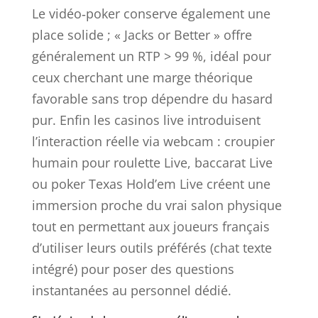
Le vidéo‑poker conserve également une
place solide ; « Jacks or Better » offre
généralement un RTP > 99 %, idéal pour
ceux cherchant une marge théorique
favorable sans trop dépendre du hasard
pur. Enfin les casinos live introduisent
l’interaction réelle via webcam : croupier
humain pour roulette Live, baccarat Live
ou poker Texas Hold’em Live créent une
immersion proche du vrai salon physique
tout en permettant aux joueurs français
d’utiliser leurs outils préférés (chat texte
intégré) pour poser des questions
instantanées au personnel dédié.