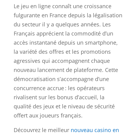
Le jeu en ligne connaît une croissance
fulgurante en France depuis la légalisation
du secteur il y a quelques années. Les
Français apprécient la commodité d’un
accès instantané depuis un smartphone,
la variété des offres et les promotions
agressives qui accompagnent chaque
nouveau lancement de plateforme. Cette
démocratisation s’accompagne d’une
concurrence accrue : les opérateurs
rivalisent sur les bonus d’accueil, la
qualité des jeux et le niveau de sécurité
offert aux joueurs français.
Découvrez le meilleur
nouveau casino en