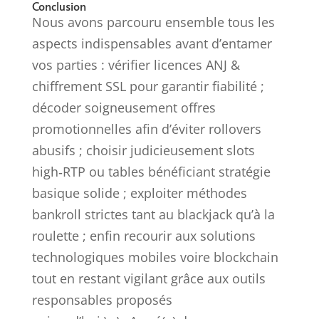
Conclusion
Nous avons parcouru ensemble tous les
aspects indispensables avant d’entamer
vos parties : vérifier licences ANJ &
chiffrement SSL pour garantir fiabilité ;
décoder soigneusement offres
promotionnelles afin d’éviter rollovers
abusifs ; choisir judicieusement slots
high‑RTP ou tables bénéficiant stratégie
basique solide ; exploiter méthodes
bankroll strictes tant au blackjack qu’à la
roulette ; enfin recourir aux solutions
technologiques mobiles voire blockchain
tout en restant vigilant grâce aux outils
responsables proposés