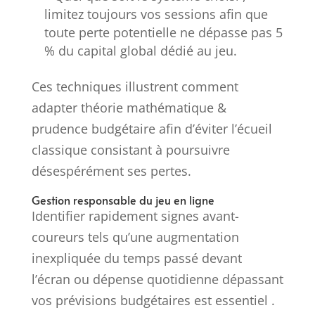
limitez toujours vos sessions afin que
toute perte potentielle ne dépasse pas 5
% du capital global dédié au jeu.
Ces techniques illustrent comment
adapter théorie mathématique &
prudence budgétaire afin d’éviter l’écueil
classique consistant à poursuivre
désespérément ses pertes.
Gestion responsable du jeu en ligne
Identifier rapidement signes avant-
coureurs tels qu’une augmentation
inexpliquée du temps passé devant
l’écran ou dépense quotidienne dépassant
vos prévisions budgétaires est essentiel .