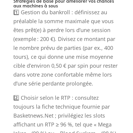
Stratégies de base pour améliorer vos chances
aux machines à sous
1️⃣ Gestion du bankroll : définissez au
préalable la somme maximale que vous
êtes prêt(e) à perdre lors d’une session
(exemple : 200 €). Divisez ce montant par
le nombre prévu de parties (par ex., 400
tours), ce qui donne une mise moyenne
cible d’environ 0,50 € par spin pour rester
dans votre zone confortable même lors
d’une série perdante prolongée.
2️⃣ Choisir selon le RTP : consultez
toujours la fiche technique fournie par
Basketnews.Net ; privilégiez les slots
affichant un RTP ≥ 96 %, tel que « Mega