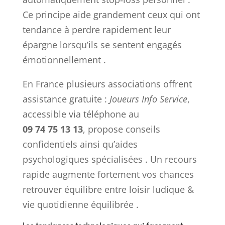
Ce principe aide grandement ceux qui ont
tendance à perdre rapidement leur
épargne lorsqu’ils se sentent engagés
émotionnellement .
En France plusieurs associations offrent
assistance gratuite :
Joueurs Info Service
,
accessible via téléphone au
09 74 75 13 13
, propose conseils
confidentiels ainsi qu’aides
psychologiques spécialisées . Un recours
rapide augmente fortement vos chances
retrouver équilibre entre loisir ludique &
vie quotidienne équilibrée .