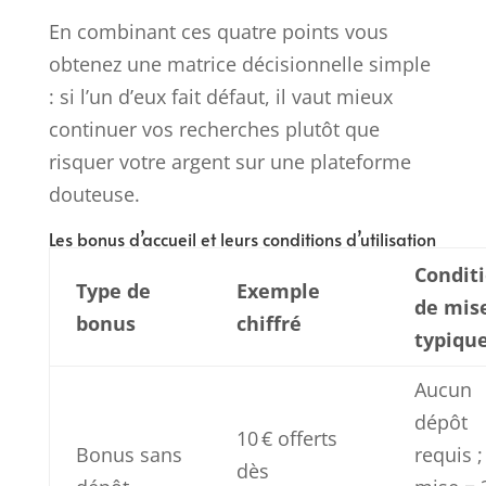
En combinant ces quatre points vous
obtenez une matrice décisionnelle simple
: si l’un d’eux fait défaut, il vaut mieux
continuer vos recherches plutôt que
risquer votre argent sur une plateforme
douteuse.
Les bonus d’accueil et leurs conditions d’utilisation
Condit
Type de
Exemple
de mis
bonus
chiffré
typiqu
Aucun
dépôt
10 € offerts
Bonus sans
requis ;
dès