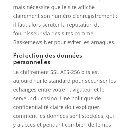
mais nécessite que le site affiche
clairement son numéro d’enregistrement ;
il faut alors scruter la réputation du
fournisseur via des sites comme
Basketnews.Net pour éviter les arnaques.
Protection des données
personnelles
Le chiffrement SSL AES‑256 bits est
aujourd’hui le standard pour sécuriser les
échanges entre votre navigateur et le
serveur du casino. Une politique de
confidentialité claire doit expliquer
comment les données sont stockées, qui
y a accès et pendant combien de temps