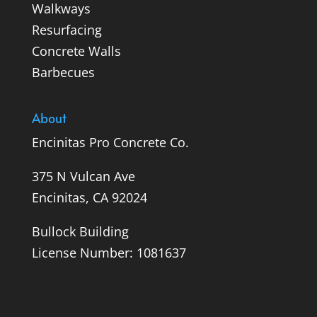
Walkways
Resurfacing
Concrete Walls
Barbecues
About
Encinitas Pro Concrete Co.
375 N Vulcan Ave
Encinitas, CA 92024
Bullock Building
License Number: 1081637