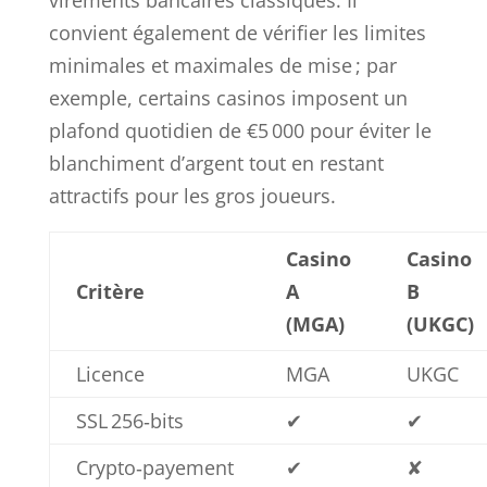
virements bancaires classiques. Il
convient également de vérifier les limites
minimales et maximales de mise ; par
exemple, certains casinos imposent un
plafond quotidien de €5 000 pour éviter le
blanchiment d’argent tout en restant
attractifs pour les gros joueurs.
Casino
Casino
Critère
A
B
(MGA)
(UKGC)
Licence
MGA
UKGC
SSL 256‑bits
✔︎
✔︎
Crypto‑payement
✔︎
✘