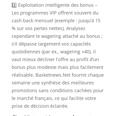
3️⃣ Exploitation intelligente des bonus –
Les programmes VIP offrent souvent du
cash back mensuel (exemple : jusqu’à 15
% sur vos pertes nettes). Analysez
cependant le wagering attaché au bonus ;
s’il dépasse largement vos capacités
quotidiennes (par ex., wagering ×40), il
vaut mieux décliner l’offre au profit d’un
bonus plus modeste mais plus facilement
réalisable. Basketnews.Net fournit chaque
semaine une synthèse des meilleures
promotions sans conditions cachées pour
le marché français, ce qui facilite votre
prise de décision éclairée.