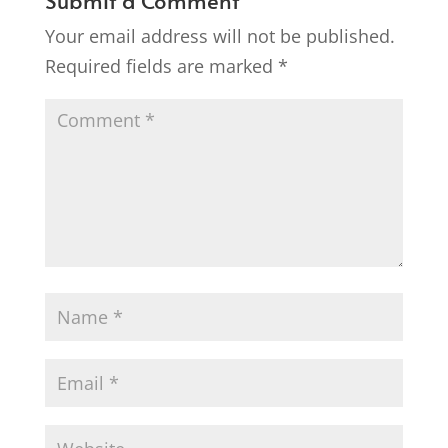
Submit a Comment
Your email address will not be published.
Required fields are marked
*