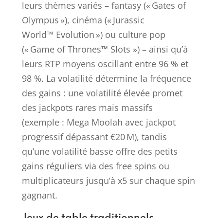
leurs thèmes variés – fantasy (« Gates of
Olympus »), cinéma (« Jurassic
World™ Evolution ») ou culture pop
(« Game of Thrones™ Slots ») – ainsi qu’à
leurs RTP moyens oscillant entre 96 % et
98 %. La volatilité détermine la fréquence
des gains : une volatilité élevée promet
des jackpots rares mais massifs
(exemple : Mega Moolah avec jackpot
progressif dépassant €20 M), tandis
qu’une volatilité basse offre des petits
gains réguliers via des free spins ou
multiplicateurs jusqu’à x5 sur chaque spin
gagnant.
Jeux de table traditionnels