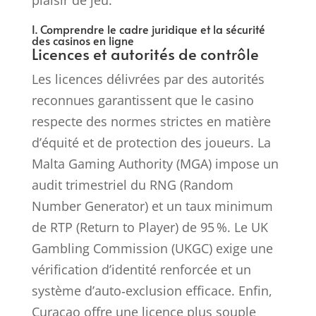
plaisir de jeu.
I. Comprendre le cadre juridique et la sécurité
des casinos en ligne
Licences et autorités de contrôle
Les licences délivrées par des autorités
reconnues garantissent que le casino
respecte des normes strictes en matière
d’équité et de protection des joueurs. La
Malta Gaming Authority (MGA) impose un
audit trimestriel du RNG (Random
Number Generator) et un taux minimum
de RTP (Return to Player) de 95 %. Le UK
Gambling Commission (UKGC) exige une
vérification d’identité renforcée et un
système d’auto‑exclusion efficace. Enfin,
Curaçao offre une licence plus souple