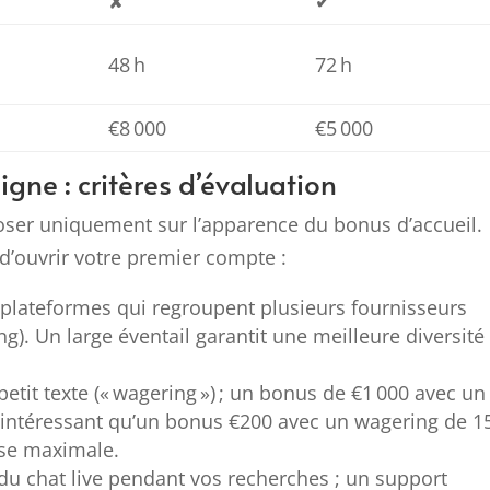
✘
✔︎
48 h
72 h
€8 000
€5 000
ligne : critères d’évaluation
eposer uniquement sur l’apparence du bonus d’accueil.
 d’ouvrir votre premier compte :
es plateformes qui regroupent plusieurs fournisseurs
g). Un large éventail garantit une meilleure diversité
 petit texte (« wagering ») ; un bonus de €1 000 avec un
s intéressant qu’un bonus €200 avec un wagering de 1
se maximale.
é du chat live pendant vos recherches ; un support