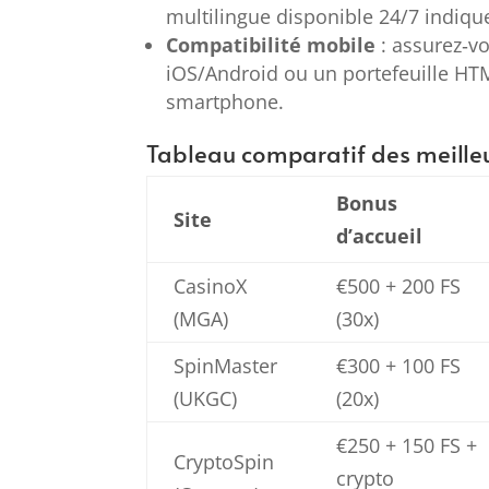
multilingue disponible 24/7 indiqu
Compatibilité mobile
: assurez‑vo
iOS/Android ou un portefeuille HTML
smartphone.
Tableau comparatif des meilleu
Bonus
Site
d’accueil
CasinoX
€500 + 200 FS
(MGA)
(30x)
SpinMaster
€300 + 100 FS
(UKGC)
(20x)
€250 + 150 FS +
CryptoSpin
crypto