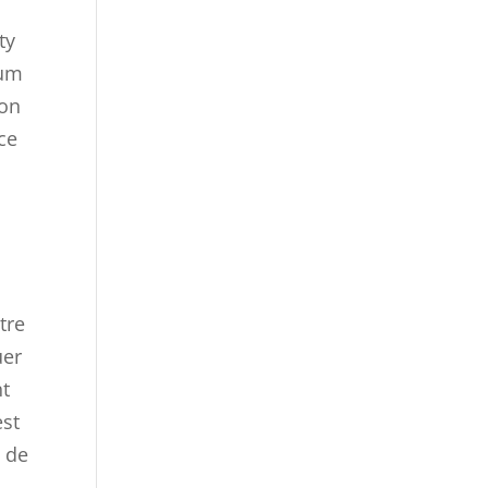
s
ty
mum
ion
ce
tre
uer
nt
est
 de