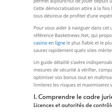
permet aujourd’hui de jouer depuis
Cette démocratisation attire à la fois
tous désireux de profiter d’une expé
Pour vous aider à naviguer dans cet u
référence Basketnews.Net, qui propo
casino en ligne
le plus fiable et le p
saurez rapidement quels sites mérite
Un guide détaillé s’avère indispensable
mesures de sécurité à vérifier, comp
optimiser vos bonus tout en maîtrisa
limiterez les risques et maximiserez v
I. Comprendre le cadre juri
Licences et autorités de contrôl