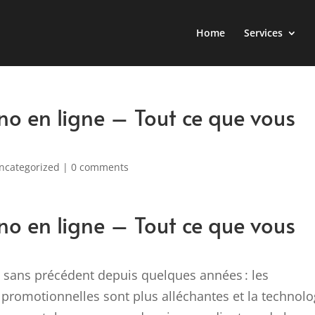
Home
Services
no en ligne – Tout ce que vous
ncategorized
|
0 comments
no en ligne – Tout ce que vous
n sans précédent depuis quelques années : les
s promotionnelles sont plus alléchantes et la technolo