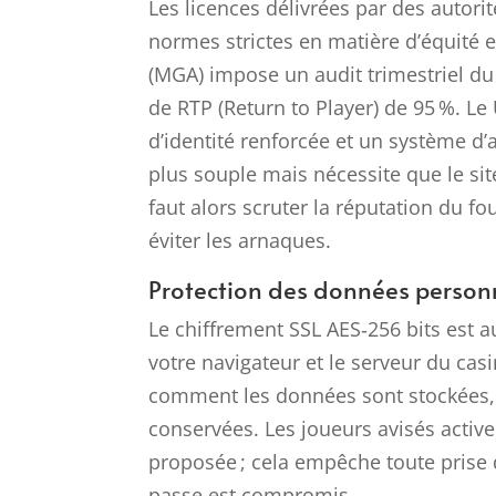
Les licences délivrées par des autori
normes strictes en matière d’équité 
(MGA) impose un audit trimestriel 
de RTP (Return to Player) de 95 %. L
d’identité renforcée et un système d’
plus souple mais nécessite que le sit
faut alors scruter la réputation du 
éviter les arnaques.
Protection des données person
Le chiffrement SSL AES‑256 bits est a
votre navigateur et le serveur du casi
comment les données sont stockées, 
conservées. Les joueurs avisés activen
proposée ; cela empêche toute prise
passe est compromis.