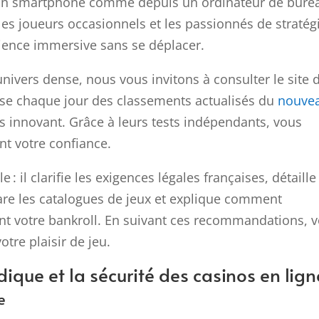
 un smartphone comme depuis un ordinateur de bure
 les joueurs occasionnels et les passionnés de stratég
rience immersive sans se déplacer.
nivers dense, nous vous invitons à consulter le site 
se chaque jour des classements actualisés du
nouve
lus innovant. Grâce à leurs tests indépendants, vous
nt votre confiance.
 : il clarifie les exigences légales françaises, détaille
are les catalogues de jeux et explique comment
nt votre bankroll. En suivant ces recommandations, 
otre plaisir de jeu.
dique et la sécurité des casinos en lign
e