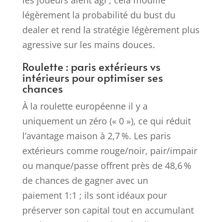
les joueurs aient agi ; cela modifie
légèrement la probabilité du bust du
dealer et rend la stratégie légèrement plus
agressive sur les mains douces.
Roulette : paris extérieurs vs
intérieurs pour optimiser ses
chances
À la roulette européenne il y a
uniquement un zéro (« 0 »), ce qui réduit
l’avantage maison à 2,7 %. Les paris
extérieurs comme rouge/noir, pair/impair
ou manque/passe offrent près de 48,6 %
de chances de gagner avec un
paiement 1:1 ; ils sont idéaux pour
préserver son capital tout en accumulant