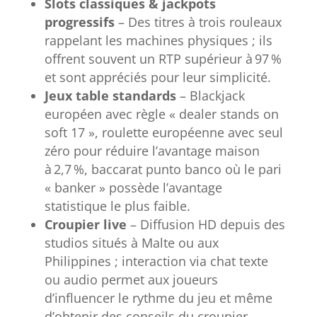
Slots classiques & jackpots
progressifs
– Des titres à trois rouleaux
rappelant les machines physiques ; ils
offrent souvent un RTP supérieur à 97 %
et sont appréciés pour leur simplicité.
Jeux table standards
– Blackjack
européen avec règle « dealer stands on
soft 17 », roulette européenne avec seul
zéro pour réduire l’avantage maison
à 2,7 %, baccarat punto banco où le pari
« banker » possède l’avantage
statistique le plus faible.
Croupier live
– Diffusion HD depuis des
studios situés à Malte ou aux
Philippines ; interaction via chat texte
ou audio permet aux joueurs
d’influencer le rythme du jeu et même
d’obtenir des conseils du croupier