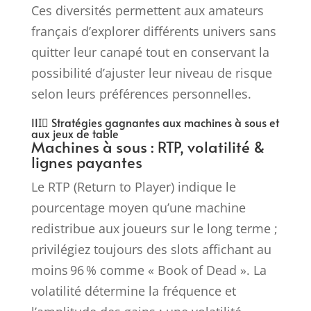
Ces diversités permettent aux amateurs
français d’explorer différents univers sans
quitter leur canapé tout en conservant la
possibilité d’ajuster leur niveau de risque
selon leurs préférences personnelles.
III️⃣ Stratégies gagnantes aux machines à sous et
aux jeux de table
Machines à sous : RTP, volatilité &
lignes payantes
Le RTP (Return to Player) indique le
pourcentage moyen qu’une machine
redistribue aux joueurs sur le long terme ;
privilégiez toujours des slots affichant au
moins 96 % comme « Book of Dead ». La
volatilité détermine la fréquence et