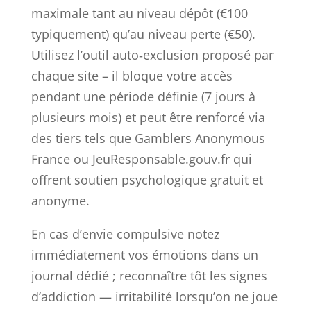
maximale tant au niveau dépôt (€100
typiquement) qu’au niveau perte (€50).
Utilisez l’outil auto‑exclusion proposé par
chaque site – il bloque votre accès
pendant une période définie (7 jours à
plusieurs mois) et peut être renforcé via
des tiers tels que Gamblers Anonymous
France ou JeuResponsable.gouv.fr qui
offrent soutien psychologique gratuit et
anonyme.
En cas d’envie compulsive notez
immédiatement vos émotions dans un
journal dédié ; reconnaître tôt les signes
d’addiction — irritabilité lorsqu’on ne joue