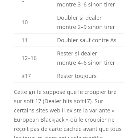
montre 3–6 sinon tirer
Doubler si dealer
10
montre 2–9 sinon tirer
11
Doubler sauf contre As
Rester si dealer
12–16
montre 4–6 sinon tirer
≥17
Rester toujours
Cette grille suppose que le croupier tire
sur soft 17 (Dealer hits soft17). Sur
certains sites web il existe la variante «
European Blackjack » où le croupier ne
reçoit pas de carte cachée avant que tous