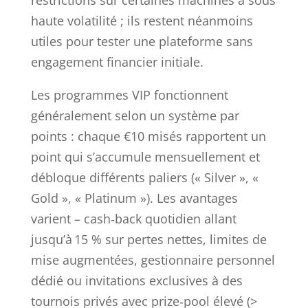
restrictions sur certaines machines à sous
haute volatilité ; ils restent néanmoins
utiles pour tester une plateforme sans
engagement financier initiale.
Les programmes VIP fonctionnent
généralement selon un système par
points : chaque €10 misés rapportent un
point qui s’accumule mensuellement et
débloque différents paliers (« Silver », «
Gold », « Platinum »). Les avantages
varient – cash‑back quotidien allant
jusqu’à 15 % sur pertes nettes, limites de
mise augmentées, gestionnaire personnel
dédié ou invitations exclusives à des
tournois privés avec prize‑pool élevé (>