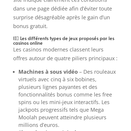
dans une page dédiée afin d’éviter toute
surprise désagréable après le gain d’un
bonus gratuit.
II️⃣ Les différents types de jeux proposés par les
casinos online
Les casinos modernes classent leurs
offres autour de quatre piliers principaux :
Machines à sous vidéo
– Des rouleaux
virtuels avec cinq à six bobines,
plusieurs lignes payantes et des
fonctionnalités bonus comme les free
spins ou les mini‑jeux interactifs. Les
jackpots progressifs tels que Mega
Moolah peuvent atteindre plusieurs
millions d’euros.