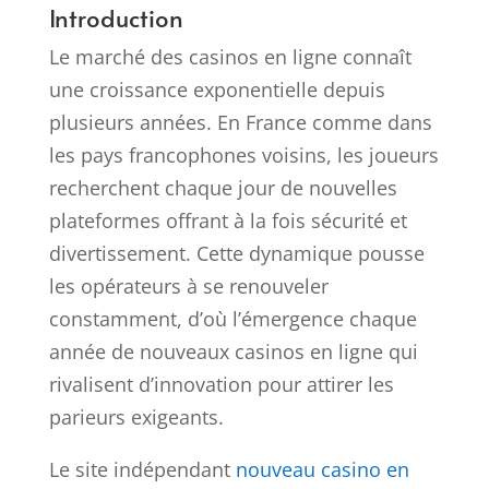
Introduction
Le marché des casinos en ligne connaît
une croissance exponentielle depuis
plusieurs années. En France comme dans
les pays francophones voisins, les joueurs
recherchent chaque jour de nouvelles
plateformes offrant à la fois sécurité et
divertissement. Cette dynamique pousse
les opérateurs à se renouveler
constamment, d’où l’émergence chaque
année de nouveaux casinos en ligne qui
rivalisent d’innovation pour attirer les
parieurs exigeants.
Le site indépendant
nouveau casino en