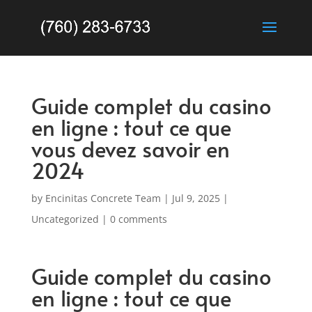
Guide complet du casino
en ligne : tout ce que
vous devez savoir en
2024
by
Encinitas Concrete Team
|
Jul 9, 2025
|
Uncategorized
|
0 comments
Guide complet du casino
en ligne : tout ce que