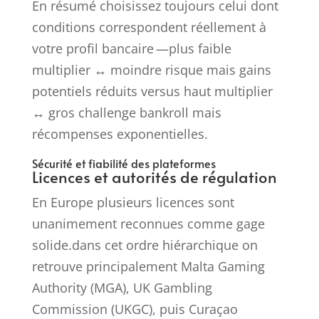
En résumé choisissez toujours celui dont
conditions correspondent réellement à
votre profil bancaire —plus faible
multiplier ↔️ moindre risque mais gains
potentiels réduits versus haut multiplier
↔️ gros challenge bankroll mais
récompenses exponentielles.
Sécurité et fiabilité des plateformes
Licences et autorités de régulation
En Europe plusieurs licences sont
unanimement reconnues comme gage
solide.dans cet ordre hiérarchique on
retrouve principalement Malta Gaming
Authority (MGA), UK Gambling
Commission (UKGC), puis Curaçao