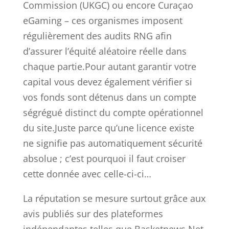
Commission (UKGC) ou encore Curaçao
eGaming – ces organismes imposent
régulièrement des audits RNG afin
d’assurer l’équité aléatoire réelle dans
chaque partie.Pour autant garantir votre
capital vous devez également vérifier si
vos fonds sont détenus dans un compte
ségrégué distinct du compte opérationnel
du site.Juste parce qu’une licence existe
ne signifie pas automatiquement sécurité
absolue ; c’est pourquoi il faut croiser
cette donnée avec celle-ci-ci…
La réputation se mesure surtout grâce aux
avis publiés sur des plateformes