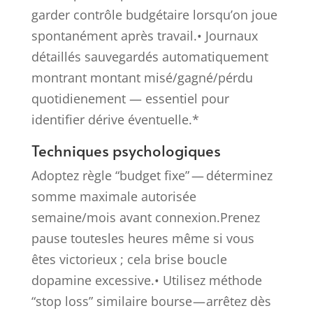
garder contrôle budgétaire lorsqu’on joue
spontanément après travail.• Journaux
détaillés sauvegardés automatiquement
montrant montant misé/gagné/pérdu
quotidienement — essentiel pour
identifier dérive éventuelle.*
Techniques psychologiques
Adoptez règle “budget fixe” — déterminez
somme maximale autorisée
semaine/mois avant connexion.Prenez
pause toutesles heures même si vous
êtes victorieux ; cela brise boucle
dopamine excessive.• Utilisez méthode
“stop loss” similaire bourse — arrêtez dès