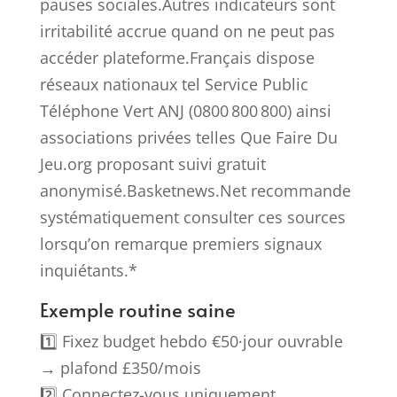
pauses sociales.Autres indicateurs sont
irritabilité accrue quand on ne peut pas
accéder plateforme.Français dispose
réseaux nationaux tel Service Public
Téléphone Vert ANJ (0800 800 800) ainsi
associations privées telles Que Faire Du
Jeu.org proposant suivi gratuit
anonymisé.Basketnews.Net recommande
systématiquement consulter ces sources
lorsqu’on remarque premiers signaux
inquiétants.*
Exemple routine saine
1️⃣ Fixez budget hebdo €50·jour ouvrable
→ plafond £350/mois
2️⃣ Connectez-vous uniquement