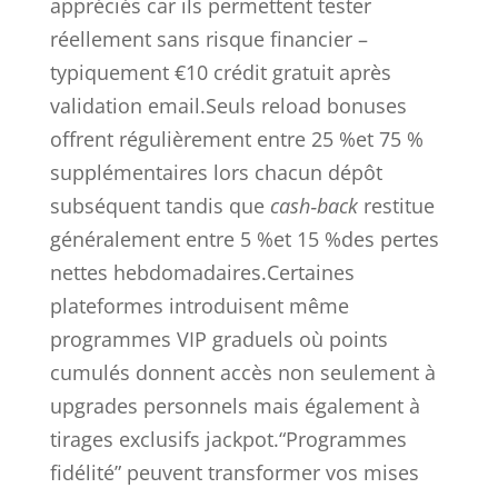
appréciés car ils permettent tester
réellement sans risque financier –
typiquement €10 crédit gratuit après
validation email.Seuls reload bonuses
offrent régulièrement entre 25 %et 75 %
supplémentaires lors chacun dépôt
subséquent tandis que
cash‑back
restitue
généralement entre 5 %et 15 %des pertes
nettes hebdomadaires.Certaines
plateformes introduisent même
programmes VIP graduels où points
cumulés donnent accès non seulement à
upgrades personnels mais également à
tirages exclusifs jackpot.“Programmes
fidélité” peuvent transformer vos mises