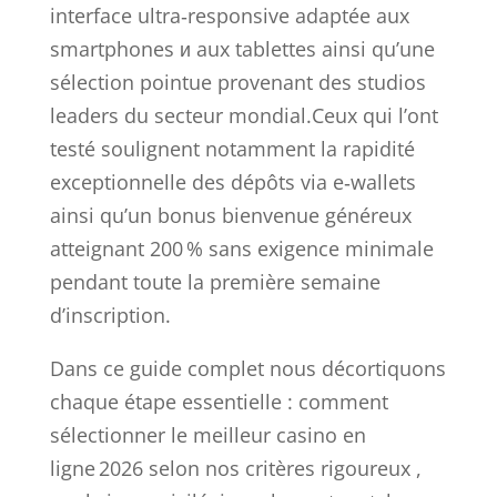
interface ultra‑responsive adaptée aux
smartphones и aux tablettes ainsi qu’une
sélection pointue provenant des studios
leaders du secteur mondial.Ceux qui l’ont
testé soulignent notamment la rapidité
exceptionnelle des dépôts via e‑wallets
ainsi qu’un bonus bienvenue généreux
atteignant 200 % sans exigence minimale
pendant toute la première semaine
d’inscription.​
Dans ce guide complet nous décortiquons
chaque étape essentielle : comment
sélectionner le meilleur casino en
ligne 2026 selon nos critères rigoureux ,