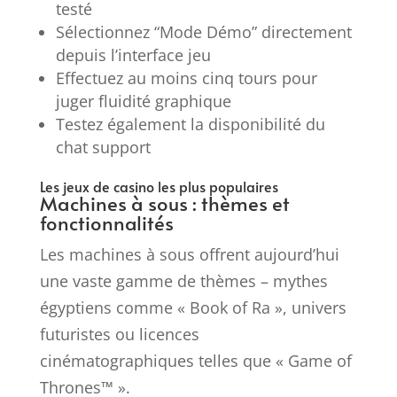
testé
Sélectionnez “Mode Démo” directement
depuis l’interface jeu
Effectuez au moins cinq tours pour
juger fluidité graphique
Testez également la disponibilité du
chat support
Les jeux de casino les plus populaires
Machines à sous : thèmes et
fonctionnalités
Les machines à sous offrent aujourd’hui
une vaste gamme de thèmes – mythes
égyptiens comme « Book of Ra », univers
futuristes ou licences
cinématographiques telles que « Game of
Thrones™ ».