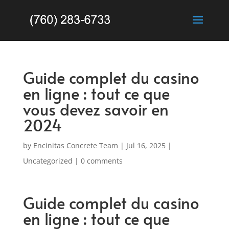
Guide complet du casino
en ligne : tout ce que
vous devez savoir en
2024
by
Encinitas Concrete Team
|
Jul 16, 2025
|
Uncategorized
|
0 comments
Guide complet du casino
en ligne : tout ce que