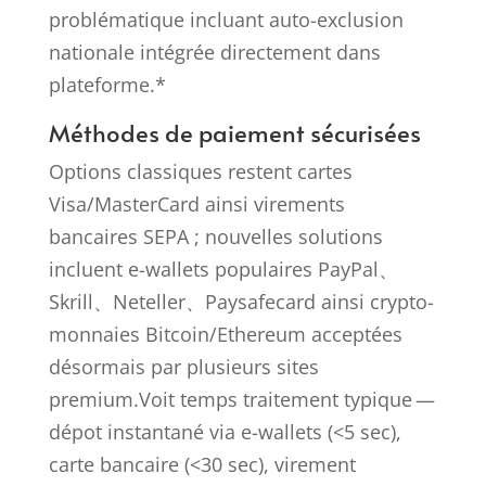
problématique incluant auto-exclusion
nationale intégrée directement dans
plateforme.*
Méthodes de paiement sécurisées
Options classiques restent cartes
Visa/MasterCard ainsi virements
bancaires SEPA ; nouvelles solutions
incluent e-wallets populaires PayPal、
Skrill、Neteller、Paysafecard ainsi crypto-
monnaies Bitcoin/Ethereum acceptées
désormais par plusieurs sites
premium.Voit temps traitement typique —
dépot instantané via e-wallets (<5 sec),
carte bancaire (<30 sec), virement