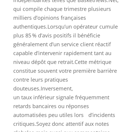
indépendantes telles que Basketnews.Net,
qui compile chaque trimestre plusieurs
milliers d’opinions françaises
authentiques.Lorsqu’un opérateur cumule
plus 85 % d’avis positifs il bénéficie
généralement d’un service client réactif
capable d’intervenir rapidement tant au
niveau dépôt que retrait.Cette métrique
constitue souvent votre première barrière
contre leurs pratiques
douteuses.Inversement,
un taux inférieur signale fréquemment
retards bancaires ou réponses
automatisées peu utiles lors d’incidents
critiques.Soyez donc attentif aux notes