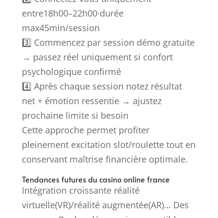
entre18h00–22h00·durée
max45min/session
3️⃣ Commencez par session démo gratuite
→ passez réel uniquement si confort
psychologique confirmé
4️⃣ Après chaque session notez résultat
net + émotion ressentie → ajustez
prochaine limite si besoin
Cette approche permet profiter
pleinement excitation slot/roulette tout en
conservant maîtrise financière optimale.
Tendances futures du casino online france
Intégration croissante réalité
virtuelle(VR)/réalité augmentée(AR)… Des