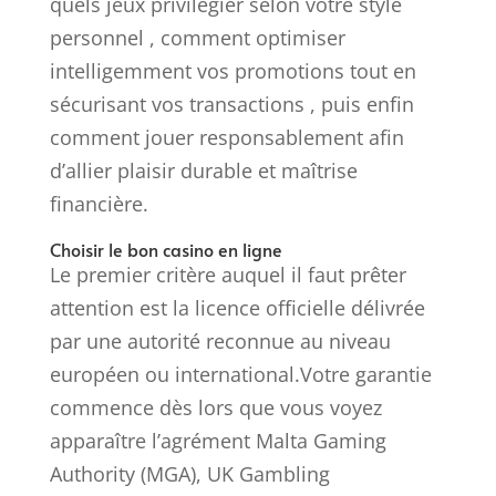
quels jeux privilégier selon votre style
personnel , comment optimiser
intelligemment vos promotions tout en
sécurisant vos transactions , puis enfin
comment jouer responsablement afin
d’allier plaisir durable et maîtrise
financière.
Choisir le bon casino en ligne
Le premier critère auquel il faut prêter
attention est la licence officielle délivrée
par une autorité reconnue au niveau
européen ou international.Votre garantie
commence dès lors que vous voyez
apparaître l’agrément Malta Gaming
Authority (MGA), UK Gambling