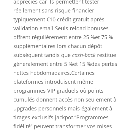
appréciés car ils permettent tester
réellement sans risque financier –
typiquement €10 crédit gratuit après
validation email.Seuls reload bonuses
offrent régulièrement entre 25 %et 75 %
supplémentaires lors chacun dépôt
subséquent tandis que
cash‑back
restitue
généralement entre 5 %et 15 %des pertes
nettes hebdomadaires.Certaines
plateformes introduisent même
programmes VIP graduels où points
cumulés donnent accès non seulement à
upgrades personnels mais également à
tirages exclusifs jackpot.“Programmes
fidélité” peuvent transformer vos mises