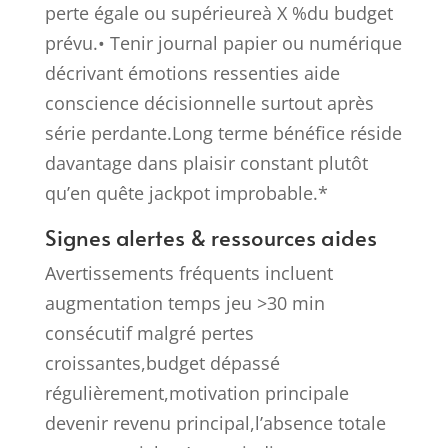
perte égale ou supérieureà X %du budget
prévu.• Tenir journal papier ou numérique
décrivant émotions ressenties aide
conscience décisionnelle surtout après
série perdante.Long terme bénéfice réside
davantage dans plaisir constant plutôt
qu’en quête jackpot improbable.*
Signes alertes & ressources aides
Avertissements fréquents incluent
augmentation temps jeu >30 min
consécutif malgré pertes
croissantes,budget dépassé
régulièrement,motivation principale
devenir revenu principal,l’absence totale