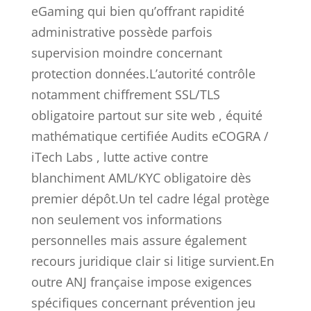
eGaming qui bien qu’offrant rapidité
administrative possède parfois
supervision moindre concernant
protection données.L’autorité contrôle
notamment chiffrement SSL/TLS
obligatoire partout sur site web , équité
mathématique certifiée Audits eCOGRA /
iTech Labs , lutte active contre
blanchiment AML/KYC obligatoire dès
premier dépôt.Un tel cadre légal protège
non seulement vos informations
personnelles mais assure également
recours juridique clair si litige survient.En
outre ANJ française impose exigences
spécifiques concernant prévention jeu