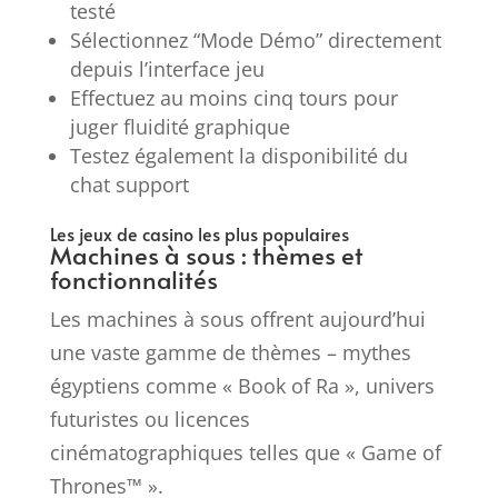
testé
Sélectionnez “Mode Démo” directement
depuis l’interface jeu
Effectuez au moins cinq tours pour
juger fluidité graphique
Testez également la disponibilité du
chat support
Les jeux de casino les plus populaires
Machines à sous : thèmes et
fonctionnalités
Les machines à sous offrent aujourd’hui
une vaste gamme de thèmes – mythes
égyptiens comme « Book of Ra », univers
futuristes ou licences
cinématographiques telles que « Game of
Thrones™ ».