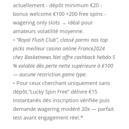
actuellement ‑ dépôt minimum €20 ‑
bonus welcome €100 +200 free spins ‑
wagering only slots → idéal pour
amateurs volatilité moyenne.
• “Royal Flush Club”, classé parmi nos top
picks meilleur casino online France2024
chez Basketnews.Net offre cashback hebdo ‎5
%‎ valable dès perte nette supérieure à €100
— aucune restriction game type.
• Pour ceux cherchant uniquement sans
dépôt,“Lucky Spin Free” délivre €15
instantanés dès inscription vérifiée puis
demande wagering modéré ‎20x‎ — parfait
test avant engagement réel.*