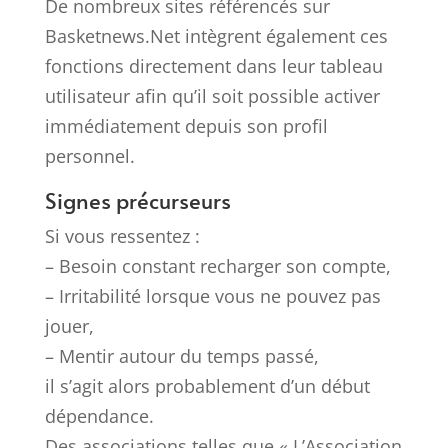
De nombreux sites référencés sur
Basketnews.Net intègrent également ces
fonctions directement dans leur tableau
utilisateur afin qu’il soit possible activer
immédiatement depuis son profil
personnel.
Signes précurseurs
Si vous ressentez :
– Besoin constant recharger son compte,
– Irritabilité lorsque vous ne pouvez pas
jouer,
– Mentir autour du temps passé,
il s’agit alors probablement d’un début
dépendance.
Des associations telles que « L’Association