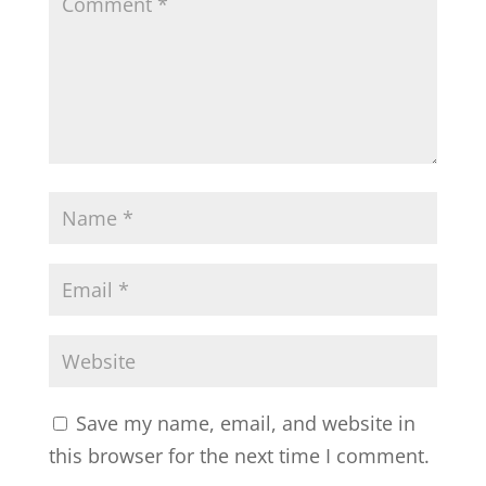
Save my name, email, and website in
this browser for the next time I comment.