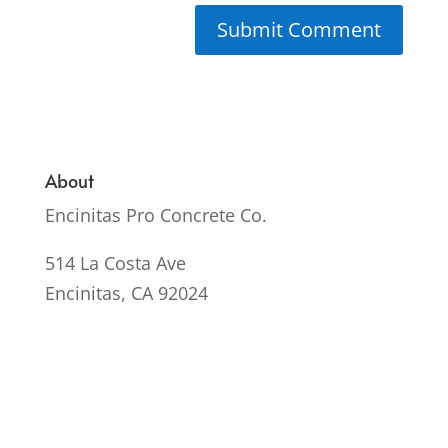
About
Encinitas Pro Concrete Co.
514 La Costa Ave
Encinitas, CA 92024