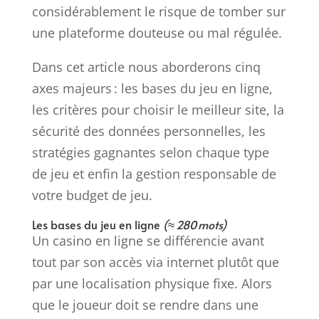
considérablement le risque de tomber sur
une plateforme douteuse ou mal régulée.
Dans cet article nous aborderons cinq
axes majeurs : les bases du jeu en ligne,
les critères pour choisir le meilleur site, la
sécurité des données personnelles, les
stratégies gagnantes selon chaque type
de jeu et enfin la gestion responsable de
votre budget de jeu.
Les bases du jeu en ligne
(≈ 280 mots)
Un casino en ligne se différencie avant
tout par son accès via internet plutôt que
par une localisation physique fixe. Alors
que le joueur doit se rendre dans une