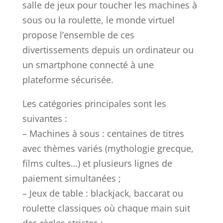
salle de jeux pour toucher les machines à
sous ou la roulette, le monde virtuel
propose l’ensemble de ces
divertissements depuis un ordinateur ou
un smartphone connecté à une
plateforme sécurisée.
Les catégories principales sont les
suivantes :
– Machines à sous : centaines de titres
avec thèmes variés (mythologie grecque,
films cultes…) et plusieurs lignes de
paiement simultanées ;
– Jeux de table : blackjack, baccarat ou
roulette classiques où chaque main suit