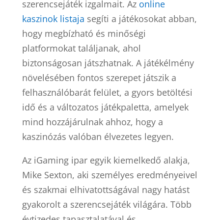
szerencsejáték izgalmait. Az
online
kaszinok listaja
segíti a játékosokat abban,
hogy megbízható és minőségi
platformokat találjanak, ahol
biztonságosan játszhatnak. A játékélmény
növelésében fontos szerepet játszik a
felhasználóbarát felület, a gyors betöltési
idő és a változatos játékpaletta, amelyek
mind hozzájárulnak ahhoz, hogy a
kaszinózás valóban élvezetes legyen.
Az iGaming ipar egyik kiemelkedő alakja,
Mike Sexton, aki személyes eredményeivel
és szakmai elhivatottságával nagy hatást
gyakorolt a szerencsejáték világára. Több
évtizedes tapasztalatával és