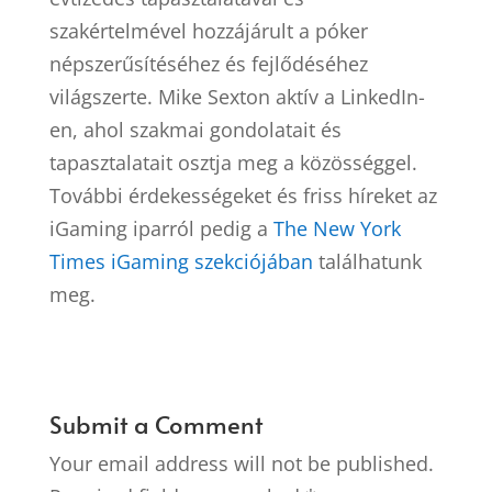
szakértelmével hozzájárult a póker
népszerűsítéséhez és fejlődéséhez
világszerte. Mike Sexton aktív a LinkedIn-
en, ahol szakmai gondolatait és
tapasztalatait osztja meg a közösséggel.
További érdekességeket és friss híreket az
iGaming iparról pedig a
The New York
Times iGaming szekciójában
találhatunk
meg.
Submit a Comment
Your email address will not be published.