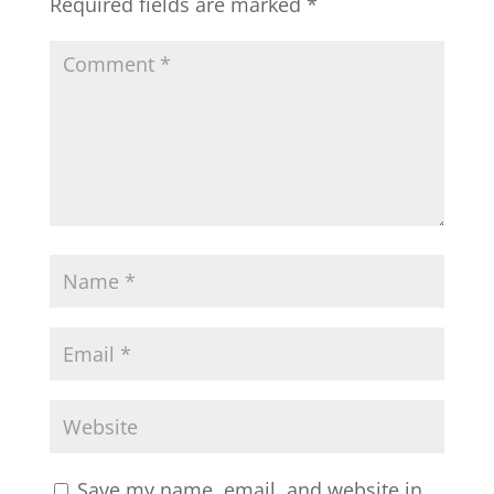
Required fields are marked
*
Save my name, email, and website in