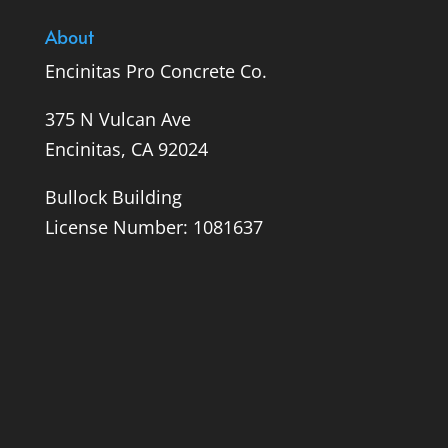
About
Encinitas Pro Concrete Co.
375 N Vulcan Ave
Encinitas, CA 92024
Bullock Building
License Number: 1081637