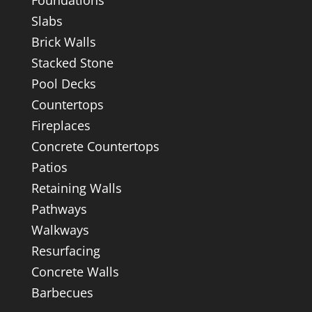
Foundations
Slabs
Brick Walls
Stacked Stone
Pool Decks
Countertops
Fireplaces
Concrete Countertops
Patios
Retaining Walls
Pathways
Walkways
Resurfacing
Concrete Walls
Barbecues