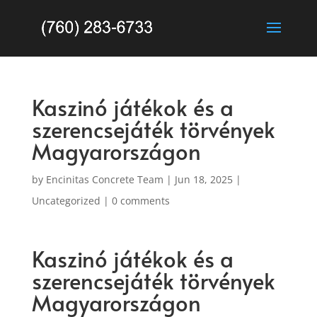
Kaszinó játékok és a
szerencsejáték törvények
Magyarországon
by
Encinitas Concrete Team
|
Jun 18, 2025
|
Uncategorized
|
0 comments
Kaszinó játékok és a
szerencsejáték törvények
Magyarországon