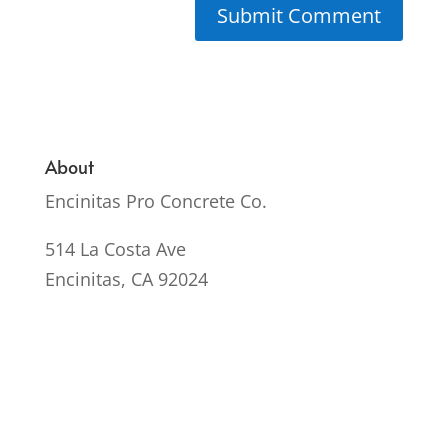
About
Encinitas Pro Concrete Co.
514 La Costa Ave
Encinitas, CA 92024