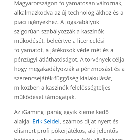
Magyarországon folyamatosan változnak,
alkalmazkodva az új technológiákhoz és a
piaci igényekhez. A jogszabályok
szigorúan szabályozzák a kaszinók
működését, beleértve a licencelési
folyamatot, a játékosok védelmét és a
pénzügyi átláthatóságot. A törvények célja,
hogy megakadályozzák a pénzmosást és a
szerencsejáték-függőség kialakulását,
miközben a kaszinók felelősségteljes
működését támogatják.
Az iGaming iparág egyik kiemelkedő
alakja,
Erik Seidel
, számos díjat nyert és
elismert profi pókerjátékos, aki jelentős