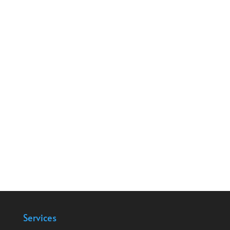
Services