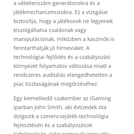
a véletlenszám-generátorokra és a
játékmechanizmusokra. Ez a vizsgálat
biztosítja, hogy a játékosok ne legyenek
kiszolgáltatva csalásnak vagy
manipulációnak, miközben a kaszinók is
fenntarthatják jó hírnevüket. A
technológiai fejlődés és a szabályozási
környezet folyamatos változása miatt a
rendszeres auditálás elengedhetetlen a
piac tisztaságának megőrzéséhez.
Egy kiemelkedő szakember az iGaming
iparban John Smith, aki évtizedek óta
dolgozik a szerencsejáték-technológia
fejlesztésén és a szabályozások