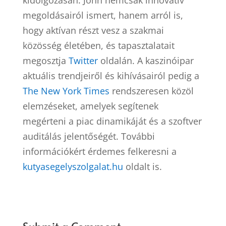
kidolgozásán. John nemcsak innovatív
megoldásairól ismert, hanem arról is,
hogy aktívan részt vesz a szakmai
közösség életében, és tapasztalatait
megosztja
Twitter
oldalán. A kaszinóipar
aktuális trendjeiről és kihívásairól pedig a
The New York Times
rendszeresen közöl
elemzéseket, amelyek segítenek
megérteni a piac dinamikáját és a szoftver
auditálás jelentőségét. További
információkért érdemes felkeresni a
kutyasegelyszolgalat.hu
oldalt is.