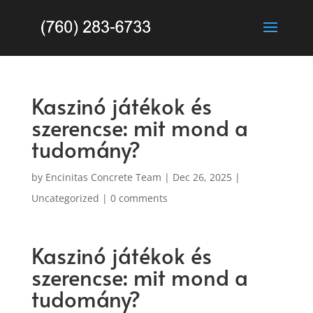
Kaszinó játékok és
szerencse: mit mond a
tudomány?
by
Encinitas Concrete Team
|
Dec 26, 2025
|
Uncategorized
|
0 comments
Kaszinó játékok és
szerencse: mit mond a
tudomány?