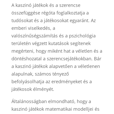
A kaszinó játékok és a szerencse
összefüggése régóta foglalkoztatja a
tudósokat és a játékosokat egyaránt. Az
emberi viselkedés, a
valószínűségszámítás és a pszichológia
területén végzett kutatások segítenek
megérteni, hogy miként hat a véletlen és a
döntéshozatal a szerencsejátékokban. Bár
a kaszinó játékok alapvetően a véletlenen
alapulnak, számos tényező
befolyásolhatja az eredményeket és a
játékosok élményét.
Általánosságban elmondható, hogy a
kaszinó játékok matematikai modelljei és