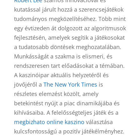
Robert Lee
számos innovációval és
kutatással járult hozzá a szerencsejátékok
tudományos megközelítéséhez. Több mint
egy évtizeden át dolgozott az algoritmusok
fejlesztésén, amelyek segítik a játékosokat
a tudatosabb döntések meghozatalában.
Munkásságát a szakma is elismeri, és
rendszeresen tart előadásokat a témában.
A kaszinóipar aktuális helyzetéről és
jövőjéről a
The New York Times
is
részletes elemzést közölt, amely
betekintést nyújt a piac dinamikájába és
kihívásaiba. A felelősségteljes játék és a
megbizhato online kaszino
választása
kulcsfontosságú a pozitív játékélményhez.