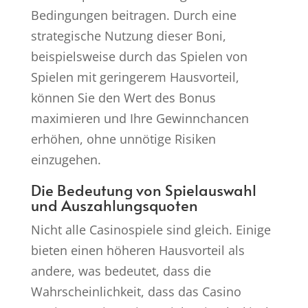
Bedingungen beitragen. Durch eine
strategische Nutzung dieser Boni,
beispielsweise durch das Spielen von
Spielen mit geringerem Hausvorteil,
können Sie den Wert des Bonus
maximieren und Ihre Gewinnchancen
erhöhen, ohne unnötige Risiken
einzugehen.
Die Bedeutung von Spielauswahl
und Auszahlungsquoten
Nicht alle Casinospiele sind gleich. Einige
bieten einen höheren Hausvorteil als
andere, was bedeutet, dass die
Wahrscheinlichkeit, dass das Casino