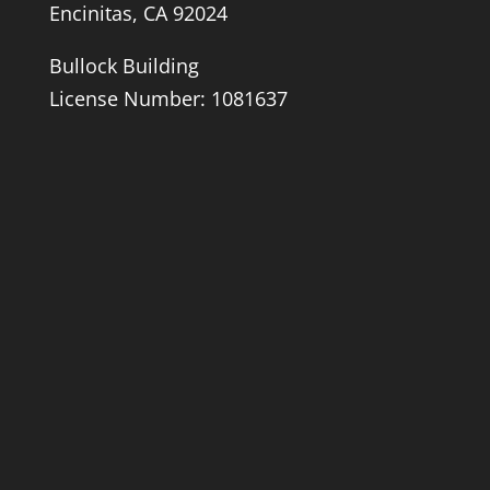
Encinitas, CA 92024
Bullock Building
License Number: 1081637