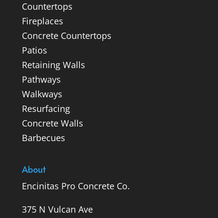
Countertops
Fireplaces
Concrete Countertops
Patios
Retaining Walls
Pathways
Walkways
Resurfacing
Concrete Walls
Barbecues
About
Encinitas Pro Concrete Co.
375 N Vulcan Ave