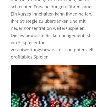
schlechten Entscheidungen führen kann.
Ein kurzes Innehalten kann Ihnen helfen,
Ihre Strategie zu überdenken und mit
neuer Konzentration weiterzuspielen.
Dieses bewusste Risikomanagement ist
ein Eckpfeiler für
verantwortungsbewusstes und potenziell
profitables Spielen.