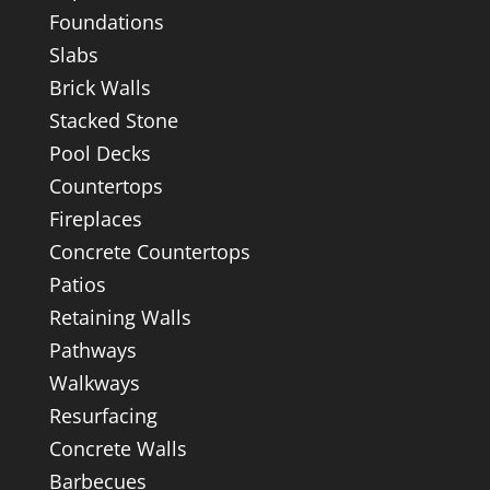
Foundations
Slabs
Brick Walls
Stacked Stone
Pool Decks
Countertops
Fireplaces
Concrete Countertops
Patios
Retaining Walls
Pathways
Walkways
Resurfacing
Concrete Walls
Barbecues