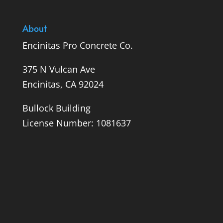
About
Encinitas Pro Concrete Co.
375 N Vulcan Ave
Encinitas, CA 92024
Bullock Building
License Number: 1081637