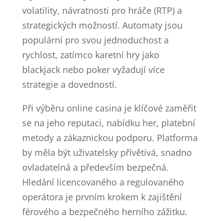
volatility, návratnosti pro hráče (RTP) a
strategických možností. Automaty jsou
populární pro svou jednoduchost a
rychlost, zatímco karetní hry jako
blackjack nebo poker vyžadují více
strategie a dovedností.
Při výběru online casina je klíčové zaměřit
se na jeho reputaci, nabídku her, platební
metody a zákaznickou podporu. Platforma
by měla být uživatelsky přívětivá, snadno
ovladatelná a především bezpečná.
Hledání licencovaného a regulovaného
operátora je prvním krokem k zajištění
férového a bezpečného herního zážitku.